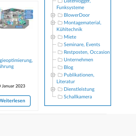
Datenlogger,
Funksysteme
BlowerDoor
Montagematerial,
Kühltechnik
Miete
Seminare, Events
Restposten, Occasion
Unternehmen
gieoptimierung,
ührung
Blog
Publikationen,
Literatur
 Januar 2023
Dienstleistung
Schallkamera
Weiterlesen