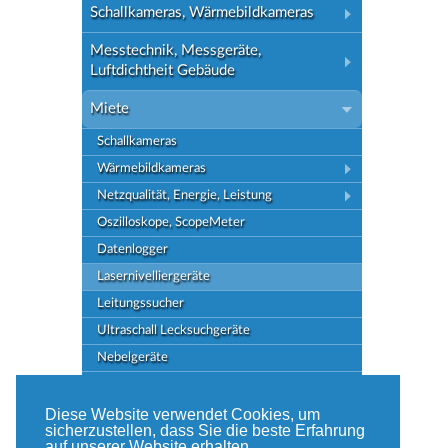
Schallkameras, Wärmebildkameras
Messtechnik, Messgeräte,
Luftdichtheit Gebäude
Miete
Schallkameras
Wärmebildkameras
Netzqualität, Energie, Leistung
Oszilloskope, ScopeMeter
Datenlogger
Lasernivelliergeräte
Leitungssucher
Ultraschall Lecksuchgeräte
Nebelgeräte
Montagematerial, Kühltechnik
Diese Website verwendet Cookies, um
Seminare, Events
sicherzustellen, dass Sie die beste Erfahrung
auf unserer Website erhalten.