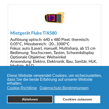
Mietgerät Fluke TiX580
Auflösung optisch: 640 x 480 Pixel, thermisch:
0.05°C, Messbereich: -20...1000°C
Fokus: auto (Laser), manuell, Multisharp, ab 15 cm
Bedienung: Touchscreen, Tasten, Schwenkdisplay
Optionale Objektive: Weitwinkel
Anwendung: Elektro, Elektronik, Bau, Sanitär, HLK,
Medizin, R&D
Mietpreis: 1. Tag ab CHF 240.-, jeder weitere Tag
CHF 190.-
Diese Website verwendet Cookies, um sicherzustellen,
dass Sie die beste Erfahrung auf unserer Website
erhalten.
Cookie-Richtlinie
Datenschutz-Bestimmungen
© 2026 TRANSMETRA GmbH
Ablehnen
Cookies zulassen
Seitenanfang