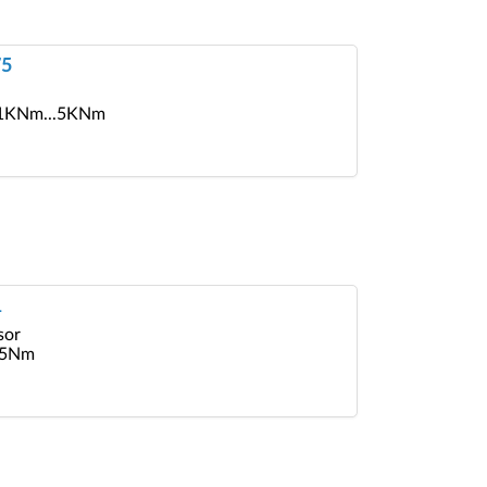
75
z: 1KNm...5KNm
1
sor
..5Nm