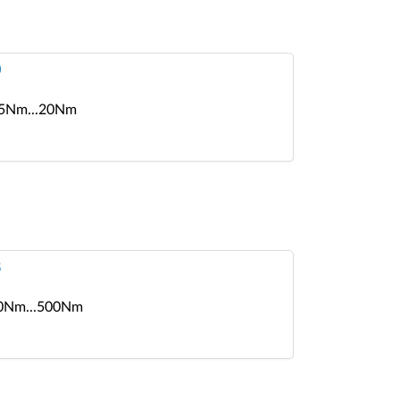
0
: 5Nm...20Nm
8
 20Nm...500Nm