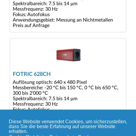
Spektralbareich: 7.5 bis 14 µm
Messfrequenz: 30 Hz
Fokus: Autofokus
Anwendungsgebiet: Messung an Nichtmetallen
Preis auf Anfrage
FOTRIC 628CH
Auflösung optisch: 640 x 480 Pixel
Messbereiche: -20 °C bis 150 °C, 0 °C bis 650 °C,
300 bis 2'000 °C
Spektralbareich: 7.5 bis 14 µm
Messfrequenz: 30 Hz
Fokus: Autofokus
Anwendungsgebiet: Messung an Nichtmetallen
Preis auf Anfrage
Diese Website verwendet Cookies, um sicherzustellen,
dass Sie die beste Erfahrung auf unserer Website
erhalten.