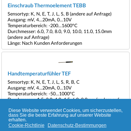
Einschraub Thermoelement TEBB
Sensortyp: K, N, E, T, J, L, S, B (andere auf Anfrage)
Ausgang: mV, 4...20mA, 0...10V
Temperaturbereich: -200...1600°C
Durchmesser: 6.0, 7.0, 8.0, 9.0, 10.0, 11.0, 15.0mm
(andere auf Anfrage)
Länge: Nach Kunden Anforderungen
Handtemperaturfühler TEF
Sensortyp: K, N, E, T, J, L, S, R, B, C
Ausgang: mV, 4...20mA, 0...10V
Temperaturbereich: -50...1000°C
Durchmesser: 1.5, 3.0, 4.0, 4.5, 6.0, 8.0mm (andere auf
Anfrage)
Diese Website verwendet Cookies, um sicherzustellen,
Länge: Nach Kundenspezifikationen
dass Sie die beste Erfahrung auf unserer Website
erhalten.
Cookie-Richtlinie
Datenschutz-Bestimmungen