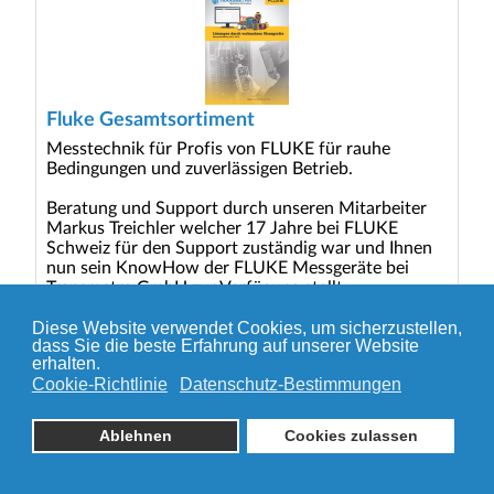
Fluke Gesamtsortiment
Messtechnik für Profis von FLUKE für rauhe
Bedingungen und zuverlässigen Betrieb.
Beratung und Support durch unseren Mitarbeiter
Markus Treichler welcher 17 Jahre bei FLUKE
Schweiz für den Support zuständig war und Ihnen
nun sein KnowHow der FLUKE Messgeräte bei
Transmetra GmbH zur Verfügung stellt.
Diese Website verwendet Cookies, um sicherzustellen,
dass Sie die beste Erfahrung auf unserer Website
erhalten.
© 2026 TRANSMETRA GmbH
Cookie-Richtlinie
Datenschutz-Bestimmungen
Seitenanfang
Ablehnen
Cookies zulassen