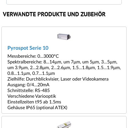
VERWANDTE PRODUKTE UND ZUBEHÖR
Pyrospot Serie 10
Messbereiche: 0...3000°C
Spektralbereiche: 8...14µm, um 7µm, um 5µm, 3...5µm,
um 3.9µm, 2...2.8µm, 2...2.6µm, 1.5...1.8µm, 1.5...1.9µm,
0.8...1.1µm, 0.7...1.1µm
Zielhilfe: Durchblickvisier, Laser oder Videokamera
Ausgang: 0/4...20mA
Schnittstelle: RS-485
Verschiedene Variooptik
Einstellzeiten t95 ab 1.5ms
Gehäuse IP65 (optional ATEX)