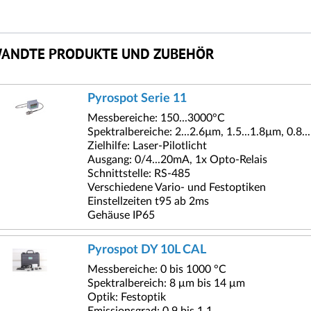
ANDTE PRODUKTE UND ZUBEHÖR
Pyrospot Serie 11
Messbereiche: 150...3000°C
Spektralbereiche: 2...2.6µm, 1.5...1.8µm, 0.8.
Zielhilfe: Laser-Pilotlicht
Ausgang: 0/4...20mA, 1x Opto-Relais
Schnittstelle: RS-485
Verschiedene Vario- und Festoptiken
Einstellzeiten t95 ab 2ms
Gehäuse IP65
Pyrospot DY 10L CAL
Messbereiche: 0 bis 1000 °C
Spektralbereich: 8 μm bis 14 μm
Optik: Festoptik
Emissionsgrad: 0.9 bis 1.1