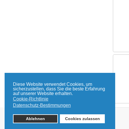
Diese Website verwendet Cookies, um
sicherzustellen, dass Sie die beste Erfahrung
auf unserer Website erhalten.
Cookie-Richtlinie
Datenschutz-Bestimmungen
© 2026 TRANSMETRA GmbH
Ablehnen
Cookies zulassen