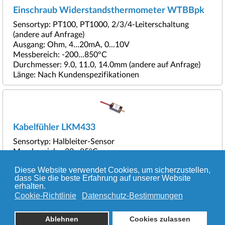
Einschraub Widerstandsthermometer WTBBpk
Sensortyp: PT100, PT1000, 2/3/4-Leiterschaltung
(andere auf Anfrage)
Ausgang: Ohm, 4...20mA, 0...10V
Messbereich: -200...850°C
Durchmesser: 9.0, 11.0, 14.0mm (andere auf Anfrage)
Länge: Nach Kundenspezifikationen
Kabelfühler LKM433
Sensortyp: Halbleiter-Sensor
Messbereich: -30...85°C
Ausgangsignal: 0...5, 0...10V
Diese Website verwendet Cookies, um sicherzustellen,
Messfehler: ±0.5°C
dass Sie die beste Erfahrung auf unserer Website
erhalten.
Cookie-Richtlinie
Datenschutz-Bestimmungen
© 2026 TRANSMETRA GmbH
Ablehnen
Cookies zulassen