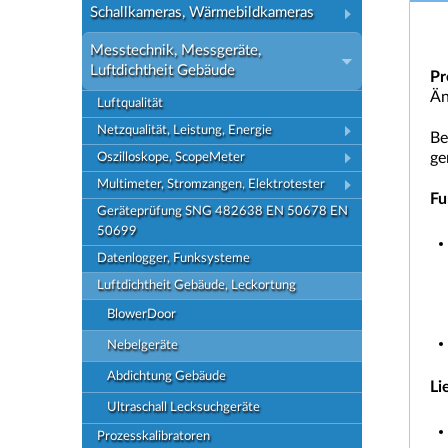
Schallkameras, Wärmebildkameras
Messtechnik, Messgeräte,
Luftdichtheit Gebäude
Pr
Än
Luftqualität
Netzqualität, Leistung, Energie
Be
ge
Oszilloskope, ScopeMeter
Multimeter, Stromzangen, Elektrotester
Fu
Geräteprüfung SNG 482638 EN 50678 EN
50699
Datenlogger, Funksysteme
Luftdichtheit Gebäude, Leckortung
BlowerDoor
Nebelgeräte
Abdichtung Gebäude
Li
Ultraschall Lecksuchgeräte
Prozesskalibratoren